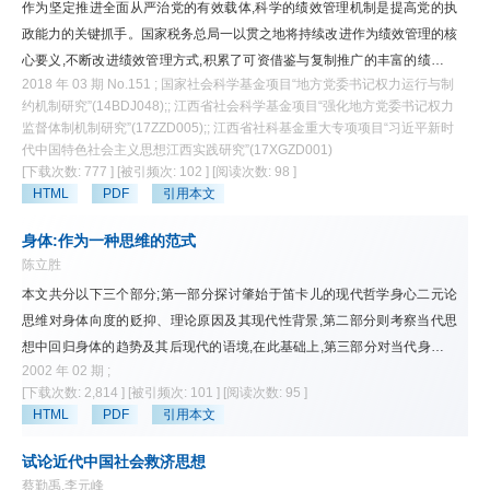
验的国家的做法,明确可豁免财产的具体构成并详细列举可豁免财产的种类
作为坚定推进全面从严治党的有效载体,科学的绩效管理机制是提高党的执
(清单),同时对各类豁免财产在价值、类型、用途、债务人对财产的需求程度
政能力的关键抓手。国家税务总局一以贯之地将持续改进作为绩效管理的核
等方面予以必要的限制。
心要义,不断改进绩效管理方式,积累了可资借鉴与复制推广的丰富的绩效管
2018 年 03 期 No.151 ; 国家社会科学基金项目“地方党委书记权力运行与制
理实践经验。为有效提升绩效管理科学化水平,必须正确处理好绩效管理目
约机制研究”(14BDJ048);; 江西省社会科学基金项目“强化地方党委书记权力
标、过程、结果、方式和技术之间的内在关系,推动形成"自我约束、持续改
监督体制机制研究”(17ZZD005);; 江西省社科基金重大专项项目“习近平新时
进、改革创新"的绩效管理内生机制。为此,持续推进绩效管理工作,必须立足
代中国特色社会主义思想江西实践研究”(17XGZD001)
新时代实际需要,创新绩效管理流程,以实施战略绩效管理为导向,以规范指标
[下载次数: 777 ]
[被引频次: 102 ]
[阅读次数: 98 ]
设置和完善运行机制为重点,以加强信息技术支撑为依托,努力形成相对成熟
HTML
PDF
引用本文
定性的绩效管理制度体系和运行机制,积极推进"可视化"绩效考核工作,积极促
身体:作为一种思维的范式
进经济社会科学发展。
陈立胜
本文共分以下三个部分;第一部分探讨肇始于笛卡儿的现代哲学身心二元论
思维对身体向度的贬抑、理论原因及其现代性背景,第二部分则考察当代思
想中回归身体的趋势及其后现代的语境,在此基础上,第三部分对当代身体思
2002 年 02 期 ;
想进行了理论的评估,并尝试提出作为哲学范式的身体学之架构。
[下载次数: 2,814 ]
[被引频次: 101 ]
[阅读次数: 95 ]
HTML
PDF
引用本文
试论近代中国社会救济思想
蔡勤禹,李元峰