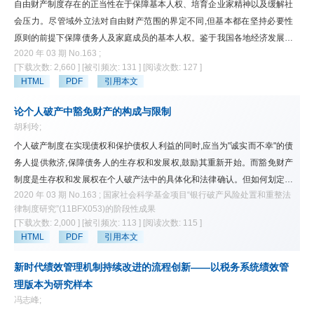
自由财产制度存在的正当性在于保障基本人权、培育企业家精神以及缓解社
会压力。尽管域外立法对自由财产范围的界定不同,但基本都在坚持必要性
原则的前提下保障债务人及家庭成员的基本人权。鉴于我国各地经济发展不
2020 年 03 期 No.163 ;
一的现状,自由财产的具体额度应通过地方立法确定。破产申请前的资产安
[下载次数: 2,660 ]
[被引频次: 131 ]
[阅读次数: 127 ]
排虽可实现自由财产价值的最大化,但需要限定转换额度,对债务人实施的欺
HTML
PDF
引用本文
诈性转换行为应予以撤销。在自由财产的处置上,应进一步契合我国的社会
观念,对使用自由财产清偿债务及放弃自由财产的行为效力应予以否定,对于
论个人破产中豁免财产的构成与限制
在生活必需品及必要职业工具上设定的担保权应予以撤销,在置换自由财产
胡利玲;
时则须注意把握合理置换的原则。
个人破产制度在实现债权和保护债权人利益的同时,应当为"诚实而不幸"的债
务人提供救济,保障债务人的生存权和发展权,鼓励其重新开始。而豁免财产
制度是生存权和发展权在个人破产法中的具体化和法律确认。但如何划定豁
2020 年 03 期 No.163 ; 国家社会科学基金项目“银行破产风险处置和重整法
免财产的范围及其构成,是豁免财产制度的核心和难点。因为在债务人的财
律制度研究”(11BFX053)的阶段性成果
产上存在着相互竞争的利益且此消彼长。一方面要保障债务人基于"人"的权
[下载次数: 2,000 ]
[被引频次: 113 ]
[阅读次数: 115 ]
利,但另一方面必须保护债权人的财产权利,以平衡债务人和债权人之间的利
HTML
PDF
引用本文
益冲突,同时保护交易安全和维护金融信贷市场的信心不被破坏,因此须在立
法上对豁免财产的范围进行明确的规定,并予以必要的限制,使豁免财产的范
新时代绩效管理机制持续改进的流程创新——以税务系统绩效管
围与对破产人适度保障的立法原则相适应,防止造成债权人利益的过度牺牲,
理版本为研究样本
也避免可能对债务人利用破产逃避债务产生不当激励。为此可借鉴有成熟经
冯志峰;