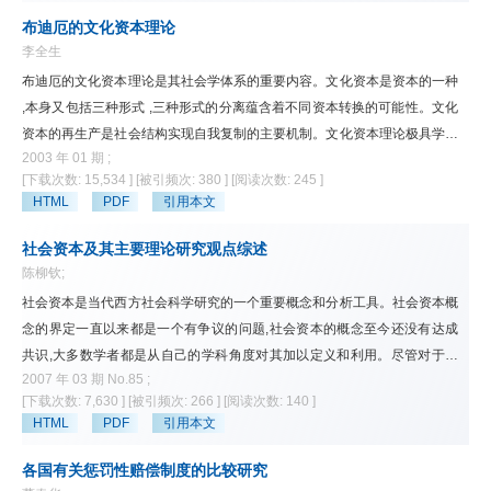
布迪厄的文化资本理论
李全生
布迪厄的文化资本理论是其社会学体系的重要内容。文化资本是资本的一种
,本身又包括三种形式 ,三种形式的分离蕴含着不同资本转换的可能性。文化
资本的再生产是社会结构实现自我复制的主要机制。文化资本理论极具学术
2003 年 01 期 ;
贡献 ,但也有不足
[下载次数: 15,534 ]
[被引频次: 380 ]
[阅读次数: 245 ]
HTML
PDF
引用本文
社会资本及其主要理论研究观点综述
陈柳钦;
社会资本是当代西方社会科学研究的一个重要概念和分析工具。社会资本概
念的界定一直以来都是一个有争议的问题,社会资本的概念至今还没有达成
共识,大多数学者都是从自己的学科角度对其加以定义和利用。尽管对于社
2007 年 03 期 No.85 ;
会资本,不同学者的表述有所不同,但其基本的意义和指向是相同的,都把社会
[下载次数: 7,630 ]
[被引频次: 266 ]
[阅读次数: 140 ]
资本定义为一种和物质资本、人力资本相区别的存在于社会结构中的个人资
HTML
PDF
引用本文
源,它为结构内的行动者提供便利的资源,包括规范、信任和网络等形式。
各国有关惩罚性赔偿制度的比较研究