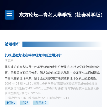
东方论坛—青岛大学学报（社会科学版）
被引排行
扎根理论方法在科学研究中的运用分析
李志刚;
扎根理论研究方法是一种基于归纳的定性分析技术,在社会学研究领域如教
育、宗教等方面运用较多。该方法的特点是从现象中提炼理论,从而创建或
丰富既有的理论体系。鉴于企业研究在方法突破和理论创新上的必要性,通
2007 年 04 期 No.86 ; 国家社会科学基金“西部地区资源型高成长企业发展
过对扎根理论法的适用领域、研究过程、分析技术和疑难问题等内容的论
模式及培育途径”(04XJY004);; 山东教育厅课题“青岛市高新技术企业成长路
述,对致力于理论探索和方法提升的企业研究者有一定启发意义。
径典型案例分析”(S07WZ58)
[下载次数: 9,816 ]
[被引频次: 621 ]
[阅读次数: 171 ]
HTML
PDF
引用本文