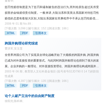
董春华;
惩罚性赔偿制度是为了惩罚和遏制被告的违法行为,而判给原告超过其所受
损害的金钱赔偿责任制度。一般来讲,大陆法系和英美法系国家对待惩罚性
赔偿的态度有着较大区别,大陆法系国家在民事程序中不承认惩罚性赔偿,相
2008 年 01 期 No.89 ;
对于大陆法系国家,普通法系国家似乎更愿意使用或者接受惩罚性赔偿。但
[下载次数: 3,098 ]
[被引频次: 152 ]
[阅读次数: 186 ]
最近几年,不管是哪个法系的国家,包括中国大陆及台湾地区在内,似乎有认可
HTML
PDF
引用本文
惩罚性赔偿的趋势,这主要表现在各国的立法和对外国惩罚性赔偿判决的态
度上。
跨国并购理论研究综述
曹洪军,安玉莲
全世界跨国公司为了实现其全球化战略开始了大规模的跨国并购 ,跨国并购
已成为对外直接投资的重要形式。与此同时跨国并购理论也得到了很大的发
展。企业并购的一般理论、对外直接投资理论、跨国并购理论构成跨国并购
2003 年 06 期 ; 教育部人文社科基金项目 (批号准号02JD790 0 14 7)的阶段
实践和理论研究的支撑 ;跨国并购理论还不完善 ,还有很多问题需要研究和解
性成果
决
[下载次数: 4,397 ]
[被引频次: 135 ]
[阅读次数: 166 ]
HTML
PDF
引用本文
论个人破产立法中的自由财产制度
徐阳光;陈科林;