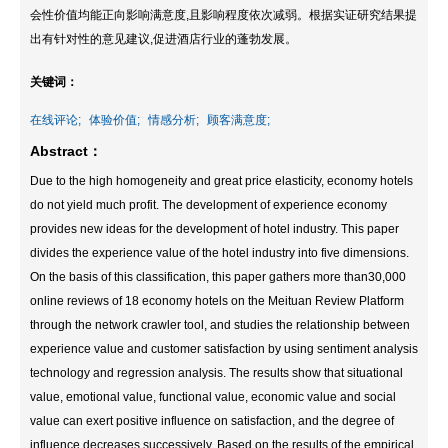
会性价值均能正向影响满意度,且影响程度依次减弱。根据实证研究结果提
出有针对性的意见建议,促进酒店行业的蓬勃发展。
关键词：
在线评论;
体验价值;
情感分析;
顾客满意度;
Abstract：
Due to the high homogeneity and great price elasticity, economy hotels
do not yield much profit. The development of experience economy
provides new ideas for the development of hotel industry. This paper
divides the experience value of the hotel industry into five dimensions.
On the basis of this classification, this paper gathers more than30,000
online reviews of 18 economy hotels on the Meituan Review Platform
through the network crawler tool, and studies the relationship between
experience value and customer satisfaction by using sentiment analysis
technology and regression analysis. The results show that situational
value, emotional value, functional value, economic value and social
value can exert positive influence on satisfaction, and the degree of
influence decreases successively. Based on the results of the empirical