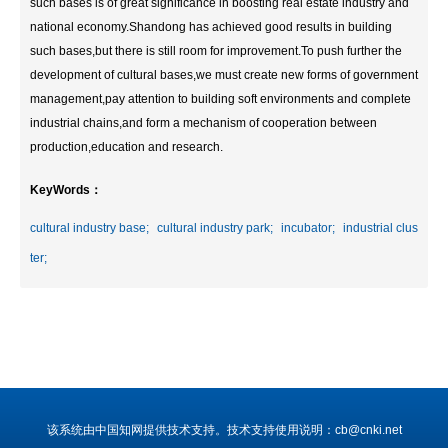
such bases is of great significance in boosting real estate industry and
national economy.Shandong has achieved good results in building
such bases,but there is still room for improvement.To push further the
development of cultural bases,we must create new forms of government
management,pay attention to building soft environments and complete
industrial chains,and form a mechanism of cooperation between
production,education and research.
KeyWords：
cultural industry base;
cultural industry park;
incubator;
industrial clus
ter;
该系统由中国知网提供技术支持。技术支持使用说明：cb@cnki.net