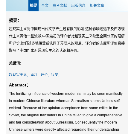
摘要
全文
参考文献
出版信息
相关文章
摘要：
超现实主义对中国现当代文学产生过有限的影响,这种影响远远不及西方现
代主义其他一些流派,中国最初的译介者对超现实主义缺乏全面公正的理解
和评价,他们过多地接受或认同了苏联人的观点。译介者的态度和评价直接
影响了中国作家对超现实主义的认识和评价。
关键词：
超现实主义;
译介;
评价;
接受;
Abstract：
The fertilizing influence of western modernism may be seen manifestly
in modern Chinese literature whereas Surrealism seems far less self-
evident. Because of the opinion-acceptance from some critics in the
Soviet, the original translators in China failed to give a comprehensive
and fair consideration about Surrealism. Consequently the modern
Chinese writers were directly affected regarding their understanding