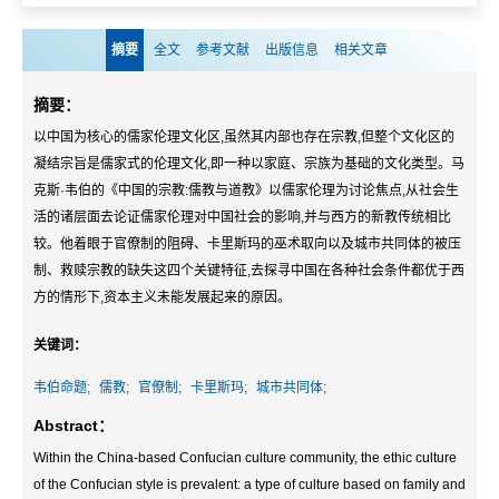
摘要
全文
参考文献
出版信息
相关文章
摘要：
以中国为核心的儒家伦理文化区,虽然其内部也存在宗教,但整个文化区的
凝结宗旨是儒家式的伦理文化,即一种以家庭、宗族为基础的文化类型。马
克斯·韦伯的《中国的宗教:儒教与道教》以儒家伦理为讨论焦点,从社会生
活的诸层面去论证儒家伦理对中国社会的影响,并与西方的新教传统相比
较。他着眼于官僚制的阻碍、卡里斯玛的巫术取向以及城市共同体的被压
制、救赎宗教的缺失这四个关键特征,去探寻中国在各种社会条件都优于西
方的情形下,资本主义未能发展起来的原因。
关键词：
韦伯命题;
儒教;
官僚制;
卡里斯玛;
城市共同体;
Abstract：
Within the China-based Confucian culture community, the ethic culture
of the Confucian style is prevalent: a type of culture based on family and