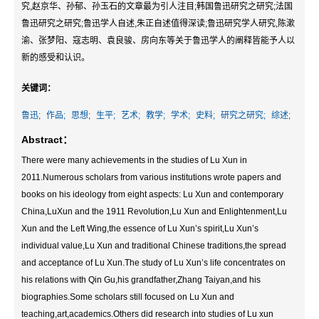
究,赵京华、孙郁、孙玉石的文章最为引人注目;韩国鲁迅研究之研究;法国
鲁迅研究之研究;鲁迅学人自述,朱正自述值得深读;鲁迅研究学人研究,陈漱
渝、张梦阳、寇志明、袁良骏、房向东等关于鲁迅学人的阐释皆能予人以
新的感受和认识。
关键词：
鲁迅;
作品;
思想;
生平;
艺术;
教学;
学术;
史料;
研究之研究;
综述;
Abstract：
There were many achievements in the studies of Lu Xun in
2011.Numerous scholars from various institutions wrote papers and
books on his ideology from eight aspects: Lu Xun and contemporary
China,LuXun and the 1911 Revolution,Lu Xun and Enlightenment,Lu
Xun and the Left Wing,the essence of Lu Xun’s spirit,Lu Xun’s
individual value,Lu Xun and traditional Chinese traditions,the spread
and acceptance of Lu Xun.The study of Lu Xun’s life concentrates on
his relations with Qin Gu,his grandfather,Zhang Taiyan,and his
biographies.Some scholars still focused on Lu Xun and
teaching,art,academics.Others did research into studies of Lu xun