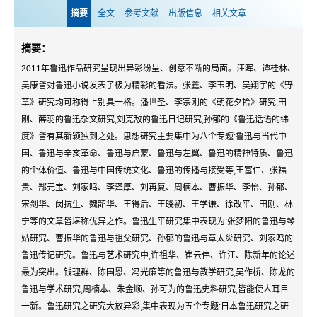
摘要
全文
参考文献
出版信息
相关文章
摘要：
2011年鲁迅作品研究呈现出异彩纷呈、创意不断的局面。汪晖、谭桂林、
吴康皆对鲁迅小说发表了极为精彩的看法。张鑫、李玉明、吴翔宇的《野
草》研究均可称得上别具一格。潘世圣、李宗刚的《朝花夕拾》研究,田
刚、薛羽的鲁迅杂文研究,刘克敌的鲁迅日记研究,孙郁的《鲁迅话语的纬
度》皆有其新颖独到之处。思想研究主要集中为八个专题:鲁迅与当代中
国、鲁迅与辛亥革命、鲁迅与启蒙、鲁迅与左翼、鲁迅的精神特质、鲁迅
的个体价值、鲁迅与中国传统文化、鲁迅的传播与接受等,王富仁、张福
贵、郜元宝、刘家鸣、李泽厚、刘再复、周楠本、曹振华、李怡、孙郁、
宋剑华、闵抗生、魏韶华、王得后、王晓初、王学谦、徐改平、田刚、林
宁等的文章皆堪称优异之作。鲁迅生平研究集中表现为:张梦阳的鲁迅与琴
姑研究、曹振华的鲁迅与祖父研究、孙郁的鲁迅与章太炎研究、刘家鸣的
鲁迅传记研究。鲁迅与艺术研究中,许祖华、崔云伟、许江、陈新年的论述
最为突出。钱理群、陈国恩、冯光廉等的鲁迅与教学研究,吴作桥、陈龙的
鲁迅与学术研究,周楠本、朱金顺、孙可为的鲁迅史料研究,皆能使人耳目
一新。鲁迅研究之研究大放异彩,集中表现为五个专题:日本鲁迅研究之研