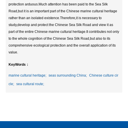
protection arduous.Much attention has been paid to the Sea Silk
Road,but it is an important part of the Chinese marine cultural heritage
rather than an isolated existence.Therefore,it is necessary to
study,develop and protect the Chinese Sea Silk Road and view it as
part of the entire Chinese marine cultural heritage.It contributes not only
to the whole cognition of the Chinese Sea Silk Road,but also to its
comprehensive ecological protection and the overall application of its
value.
KeyWords：
marine cultural heritage;
seas surrounding China;
Chinese culture cir
cle;
sea cultural route;